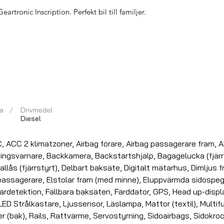
tronic Inscription. Perfekt bil till familjer.
a
/
Drivmedel
Diesel
 ACC 2 klimatzoner, Airbag förare, Airbag passagerare fram, A
ngsvarnare, Backkamera, Backstartshjälp, Bagagelucka (fjärrs
lås (fjärrstyrt), Delbart baksäte, Digitalt mätarhus, Dimljus f
l passagerare, Elstolar fram (med minne), Eluppvärmda sidospeg
ardetektion, Fällbara baksäten, Färddator, GPS, Head up-displ
 LED Strålkastare, Ljussensor, Läslampa, Mattor (textil), Multi
(bak), Rails, Rattvärme, Servostyrning, Sidoairbags, Sidokroc