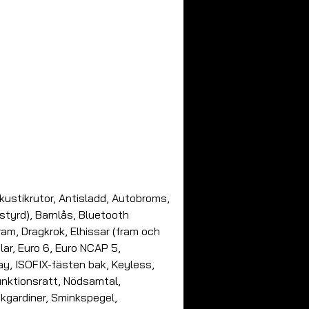
kustikrutor, Antisladd, Autobroms, 
tyrd), Barnlås, Bluetooth 
ram, Dragkrok, Elhissar (fram och 
lar, Euro 6, Euro NCAP 5, 
ay, ISOFIX-fästen bak, Keyless, 
funktionsratt, Nödsamtal, 
kgardiner, Sminkspegel, 