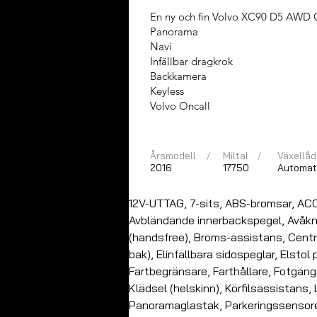
En ny och fin Volvo XC90 D5 AWD Gear
Panorama
Navi
Infällbar dragkrok
Backkamera
Keyless
Volvo Oncall
Årsmodell
/
Miltal
/
Växellåd
2016
17750
Automat
12V-UTTAG, 7-sits, ABS-bromsar, ACC,
Avbländande innerbackspegel, Avåkni
(handsfree), Broms-assistans, Central
bak), Elinfällbara sidospeglar, Elsto
Fartbegränsare, Farthållare, Fotgäng
Klädsel (helskinn), Körfilsassistans,
Panoramaglastak, Parkeringssensorer 