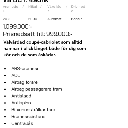
V8 DCT. 490hk
Årsmode
/
Miltal
/
Växellåd
/
Drivmed
ll
a
el
2012
6000
Automat
Bensin
1.099.000
:-
Prisnedsatt till: 999.000:-
Välvårdad coupé-cabriolet som alltid
hamnar i blickfånget både för dig som
kör och de som åskådar.
ABS-bromsar
ACC
Airbag förare
Airbag passagerare fram
Antisladd
Antispinn
Bi-xenonstrålkastare
Bromsassistans
Centrallås