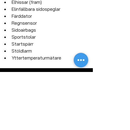
Elhissar (fram)
Elinfällbara sidospeglar
Färddator
Regnsensor
Sidoairbags
Sportstolar
Startspärr
Stöldlarm
Yttertemperaturmätare
Få våra nyhetsbrev
Prenumerera nu