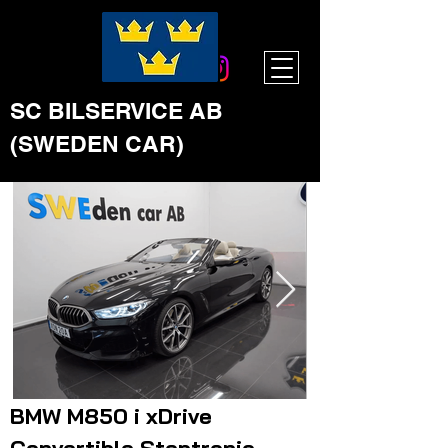
SC BILSERVICE AB
(SWEDEN CAR)
BMW M850 i xDrive
Click here