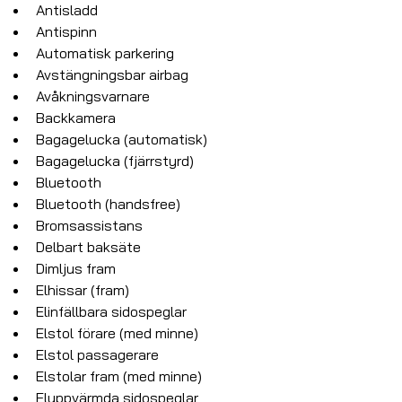
Antisladd
Antispinn
Automatisk parkering
Avstängningsbar airbag
Avåkningsvarnare
Backkamera
Bagagelucka (automatisk)
Bagagelucka (fjärrstyrd)
Bluetooth
Bluetooth (handsfree)
Bromsassistans
Delbart baksäte
Dimljus fram
Elhissar (fram)
Elinfällbara sidospeglar
Elstol förare (med minne)
Elstol passagerare
Elstolar fram (med minne)
Eluppvärmda sidospeglar