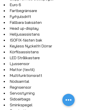
Euro 6
Fartbegränsare
Fyrhjulsdrift
Fällbara baksäten
Head up-display
Helljusassistans
ISOFIX-fästen bak
Keyless Nyckelfri Dörrar
Körfilsassistans
LED Strålkastare
Ljussensor
Mattor (textil)
Multifunktionsratt
Nödsamtal
Regnsensor
Servostyrning
Sidoairbags
Sminkspegel