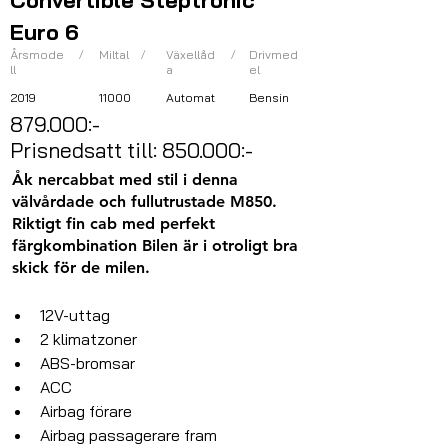
Convertible Steptronic
Euro 6
Årsmode
/
Miltal
/
Växellåd
/
Drivmed
ll
a
el
2019
11000
Automat
Bensin
879.000:-
Prisnedsatt till: 850.000:-
Åk nercabbat med stil i denna
välvårdade och fullutrustade M850.
Riktigt fin cab med perfekt
färgkombination Bilen är i otroligt bra
skick för de milen.
12V-uttag
2 klimatzoner
ABS-bromsar
ACC
Airbag förare
Airbag passagerare fram