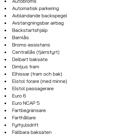
Autobroms
Automatisk parkering
Avbländande backspegel
Avstängningsbar airbag
Backstartshjälp
Barnlås
Broms-assistans
Centrallås (fjärrstyrt)
Delbart baksäte
Dimljus fram
Elhissar (fram och bak)
Elstol förare (med minne)
Elstol passagerare
Euro 6
Euro NCAP 5
Fartbegränsare
Farthållare
Fyrhjulsdrift
Fällbara baksäten