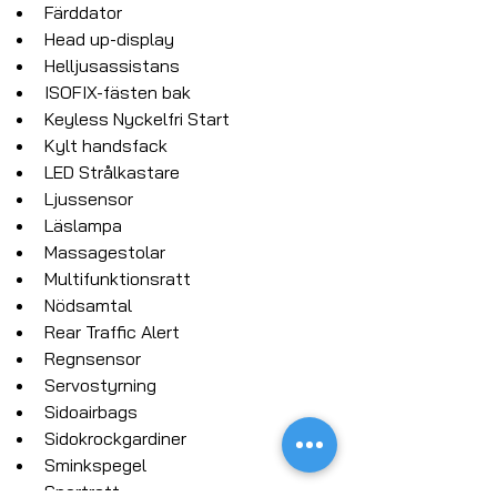
Färddator
Head up-display
Helljusassistans
ISOFIX-fästen bak
Keyless Nyckelfri Start
Kylt handsfack
LED Strålkastare
Ljussensor
Läslampa
Massagestolar
Multifunktionsratt
Nödsamtal
Rear Traffic Alert
Regnsensor
Servostyrning
Sidoairbags
Sidokrockgardiner
Sminkspegel
Sportratt