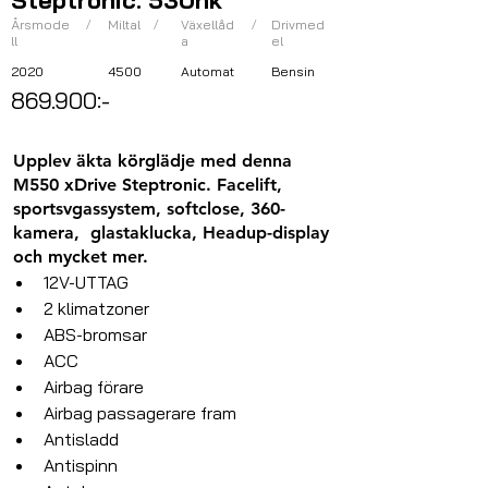
Steptronic. 530hk
Årsmode
/
Miltal
/
Växellåd
/
Drivmed
ll
a
el
2020
4500
Automat
Bensin
869.900:-
Upplev äkta körglädje med denna
M550 xDrive Steptronic. Facelift,
sportsvgassystem, softclose, 360-
kamera, glastaklucka, Headup-display
och mycket mer.
12V-UTTAG
2 klimatzoner
ABS-bromsar
ACC
Airbag förare
Airbag passagerare fram
Antisladd
Antispinn