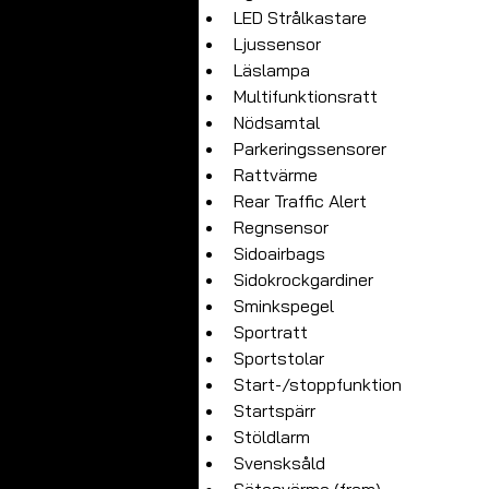
LED Strålkastare
Ljussensor
Läslampa
Multifunktionsratt
Nödsamtal
Parkeringssensorer
Rattvärme
Rear Traffic Alert
Regnsensor
Sidoairbags
Sidokrockgardiner
Sminkspegel
Sportratt
Sportstolar
Start-/stoppfunktion
Startspärr
Stöldlarm
Svensksåld