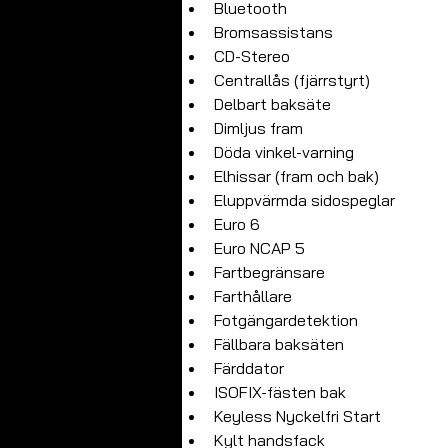
Bluetooth
Bromsassistans
CD-Stereo
Centrallås (fjärrstyrt)
Delbart baksäte
Dimljus fram
Döda vinkel-varning
Elhissar (fram och bak)
Eluppvärmda sidospeglar
Euro 6
Euro NCAP 5
Fartbegränsare
Farthållare
Fotgängardetektion
Fällbara baksäten
Färddator
ISOFIX-fästen bak
Keyless Nyckelfri Start
Kylt handsfack