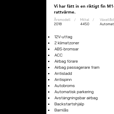
Vi har fått in en riktigt fin
rattvärme.
Årsmodell
/
Miltal
/
Växellåd
2018
4450
Automat
12V-uttag
2 klimatzoner
ABS-bromsar
ACC
Airbag förare
Airbag passagerare fram
Antisladd
Antispinn
Autobroms
Automatisk parkering
Avstängningsbar airbag
Backstartshjälp
Barnlås