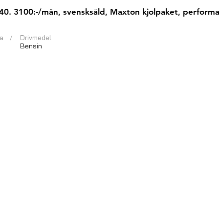
 M140. 3100:-/mån, svensksåld, Maxton kjolpaket, perform
a
/
Drivmedel
Bensin