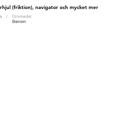
rhjul (friktion), navigator och mycket mer
a
/
Drivmedel
Bensin