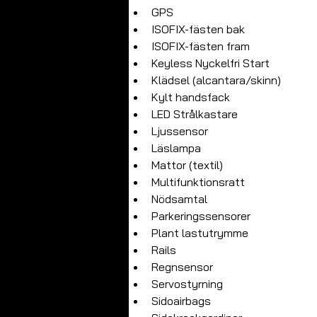
GPS
ISOFIX-fästen bak
ISOFIX-fästen fram
Keyless Nyckelfri Start
Klädsel (alcantara/skinn)
Kylt handsfack
LED Strålkastare
Ljussensor
Läslampa
Mattor (textil)
Multifunktionsratt
Nödsamtal
Parkeringssensorer
Plant lastutrymme
Rails
Regnsensor
Servostyrning
Sidoairbags