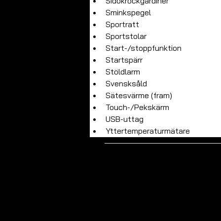
Sidokrockgardiner
Sminkspegel
Sportratt
Sportstolar
Start-/stoppfunktion
Startspärr
Stöldlarm
Svensksåld
Sätesvärme (fram)
Touch-/Pekskärm
USB-uttag
Yttertemperaturmätare