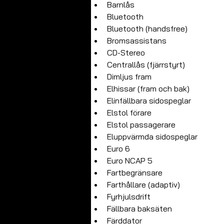
Barnlås
Bluetooth
Bluetooth (handsfree)
Bromsassistans
CD-Stereo
Centrallås (fjärrstyrt)
Dimljus fram
Elhissar (fram och bak)
Elinfällbara sidospeglar
Elstol förare
Elstol passagerare
Eluppvärmda sidospeglar
Euro 6
Euro NCAP 5
Fartbegränsare
Farthållare (adaptiv)
Fyrhjulsdrift
Fällbara baksäten
Färddator