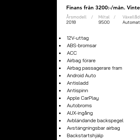
Finans från 3200:-/mån. Vinte
Årsmodell
/
Miltal
/
Växellåd
2018
9500
Automat
12V-uttag
ABS-bromsar
ACC
Airbag förare
Airbag passagerare fram
Android Auto
Antisladd
Antispinn
Apple CarPlay
Autobroms
AUX-ingång
Avbländande backspegel
Avstängningsbar airbag
Backstartshjälp