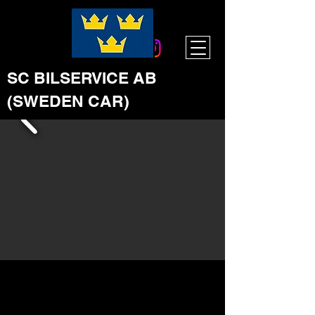
SC BILSERVICE AB
(SWEDEN CAR)
Nissan GT-R 3.8 V6 4x4 DCT,
IPE 630hk SV-såld (1300:-/mån)