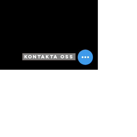
Ecutek mappad
IPE downpipes
Valvtronic
Spjäll med fjärrkontroll
Stenskotts folierad
Toyo R 888
Front
Nyservad
Kontakta oss
Få våra nyhetsbrev
Prenumerera nu