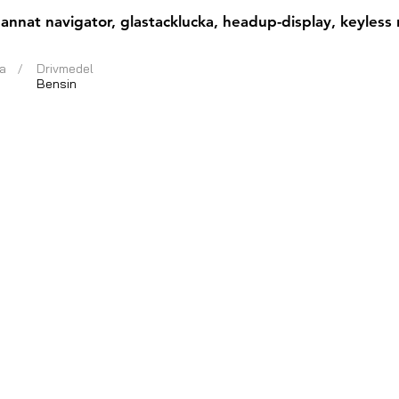
nat navigator, glastacklucka, headup-display, keyless n
a
/
Drivmedel
Bensin