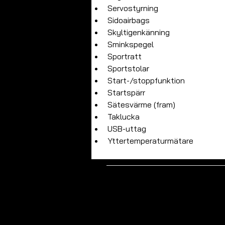
Servostyrning
Sidoairbags
Skyltigenkänning
Sminkspegel
Sportratt
Sportstolar
Start-/stoppfunktion
Startspärr
Sätesvärme (fram)
Taklucka
USB-uttag
Yttertemperaturmätare