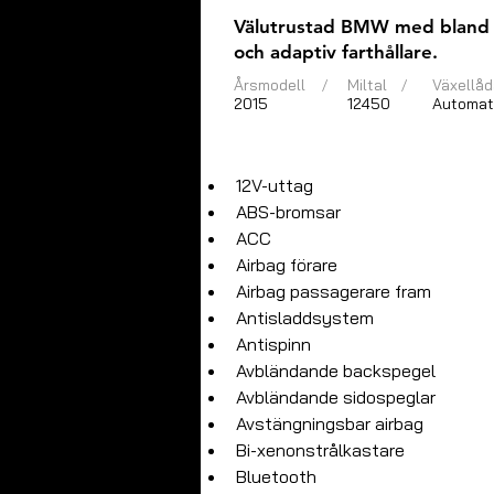
Välutrustad BMW med bland an
och adaptiv farthållare.
Årsmodell
/
Miltal
/
Växellåd
2015
12450
Automat
12V-uttag
ABS-bromsar
ACC
Airbag förare
Airbag passagerare fram
Antisladdsystem
Antispinn
Avbländande backspegel
Avbländande sidospeglar
Avstängningsbar airbag
Bi-xenonstrålkastare
Bluetooth