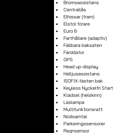
Bromsassistans
Centrallås
Elhissar (fram)
Elstol förare
Euro 6
Farthållare (adaptiv)
Fällbara baksäten
Färddator
GPS
​Head up-display
Helljusassistans
ISOFIX-fästen bak
Keyless Nyckelfri Start
Klädsel (helskinn)
Läslampa
Multifunktionsratt
Nödsamtal
Parkeringssensorer
Regnsensor